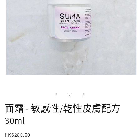
在
強
制
/
1
/
3
回
應
面霜 - 敏感性/乾性皮膚配方
中
開
30ml
啟
多
媒
定
HK$280.00
體