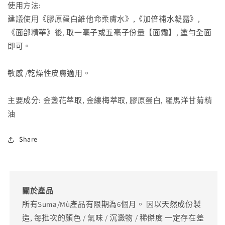
使用方法:
建議使用《膠原蛋白維他命柔膚水》,《加倍補水凝露》,
《面部精華》後, 取一亳子或五毫子份量【面霜】, 塗勻全面
即可。
敏感 /乾燥性皮膚適用。
主要成分: 金盞花萃取, 金縷梅萃取, 膠原蛋白, 羅馬洋甘菊精
油
Share
關於產品
所有Suma/Mù產品有限期為6個月。 因以天然成份製
造, 每批次的顏色 / 氣味 / 沉澱物 / 稀傑度 一定存在差