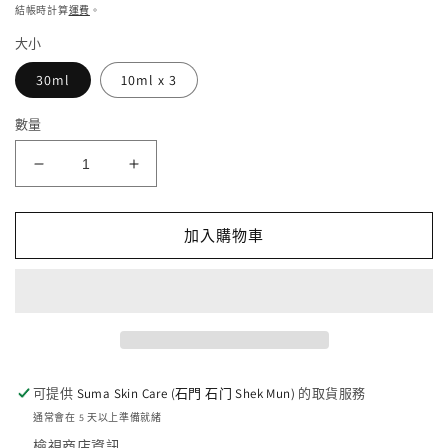
價
檔
結帳時計算
運費
。
案
大小
1
30ml
10ml x 3
數量
面
面
霜
霜
-
-
加入購物車
敏
敏
感
感
性/
性/
乾
乾
性
性
皮
皮
可提供
Suma Skin Care (石門 石门 Shek Mun)
的取貨服務
膚
膚
通常會在 5 天以上準備就緒
配
配
檢視商店資訊