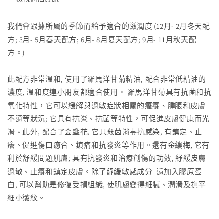
方
方
30ml
30ml
我們會跟據所屬的季節而給予適合的滋潤度 (12月- 2月冬天配
數
數
方; 3月- 5月春天配方; 6月- 8月夏天配方; 9月- 11月秋天配
量
量
方。)
減
增
少
加
此配方非常溫和, 使用了羅馬洋甘菊精油, 配合非常低精油的
濃度, 溫和度連小朋友都適合使用。 羅馬洋甘菊具有抗菌和抗
氧化特性，它可以緩解與過敏症狀相關的瘙癢、腫脹和皮膚
不適等狀況; 它具有抗炎、抗菌等特性，可促進皮膚健康而光
滑。此外, 配合了金盞花, 它具殺菌消毒抗感染, 有鎮定、止
癢、促進傷口癒合、鎮痛和抗發炎等作用。還有金縷梅, 它有
利於舒緩問題肌膚; 具有抗發炎和治療創傷的功效, 紓緩皮膚
過敏、止癢和鎮定皮膚。除了紓緩敏感成分, 還加入膠原蛋
白, 可以幫助是修復受損組織, 使肌膚變得細膩、潤滑及撫平
細小皺紋。