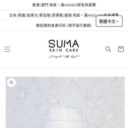
跳至內
香港/澳門 地區，滿HKD800即免快遞費
容
日本/英國/加拿大/新加坡/菲律賓/越南 地區，滿HKD3,000即免運費
繁體中文
歡迎預約皮膚分析 (絕不強行推銷)
購
物
車
略過產
品資訊