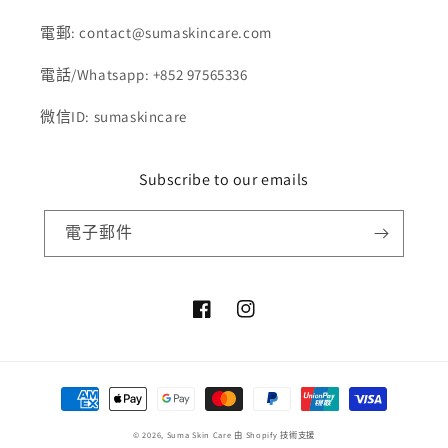
電郵: contact@sumaskincare.com
電話/Whatsapp: +852 97565336
微信ID: sumaskincare
Subscribe to our emails
電子郵件
Facebook
Instagram
付
款
© 2026,
Suma Skin Care
由 Shopify 技術支援
方