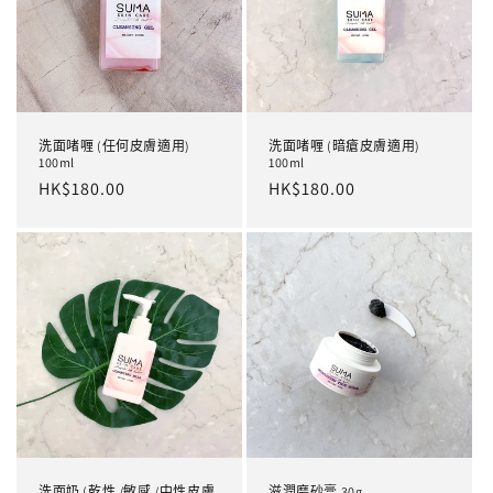
洗面啫喱 (任何皮膚適用)
洗面啫喱 (暗瘡皮膚適用)
100ml
100ml
定
HK$180.00
定
HK$180.00
價
價
洗面奶 (乾性 /敏感 /中性皮膚
滋潤磨砂膏 30g