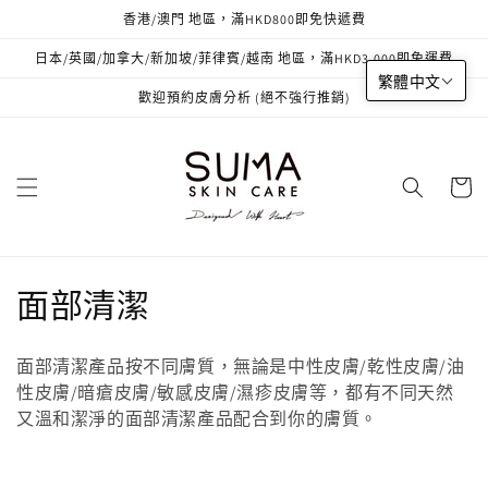
跳至內
香港/澳門 地區，滿HKD800即免快遞費
容
日本/英國/加拿大/新加坡/菲律賓/越南 地區，滿HKD3,000即免運費
繁體中文
歡迎預約皮膚分析 (絕不強行推銷)
購
物
車
商
面部清潔
品
面部清潔產品按不同膚質，無論是中性皮膚/乾性皮膚/油
系
性皮膚/暗瘡皮膚/敏感皮膚/濕疹皮膚等，都有不同天然
又溫和潔淨的面部清潔產品配合到你的膚質。
列
: