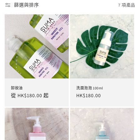
篩選與排序
7 項產品
卸妝油
洗面泡泡 100ml
定
從 HK$180.00 起
定
HK$180.00
價
價