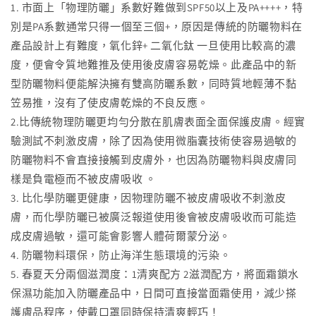
1. 市面上「物理防曬」系數好難做到SPF50以上及PA++++，特
別是PA系數通常只得一個至三個+，原因是傳統的防曬物料在
產品設計上有難度，氧化鋅+ 二氧化鈦 一旦使用比較高的濃
度，便會令質地難推及使用後皮膚容易乾燥。此產品中的新
型防曬物料便能解決擁有雙高防曬系數，同時質地輕薄不黏
笠易推，沒有了使皮膚乾燥的不良反應。
2.比傳統物理防曬更均勻分散在肌膚表面全面保護皮膚。經實
驗測試不刺激皮膚，除了因為使用微脂囊技術使容易過敏的
防曬物料不會直接接觸到皮膚外，也因為防曬物料與皮膚同
樣是負電極而不被皮膚吸收 。
3. 比化學防曬更健康，因物理防曬不被皮膚吸收不刺激皮
膚，而化學防曬已被廣泛報道使用後會被皮膚吸收而可能造
成皮膚過敏，還可能會影響人體荷爾蒙分泌。
4. 防曬物料環保，防止海洋生態環境的污染。
5. 春夏天分兩個滋潤度：1清爽配方 2滋潤配方，將面霜鎖水
保濕功能加入防曬產品中，日間可直接當面霜使用，減少搽
護膚品程序，使戴口罩同時保持清爽輕巧！