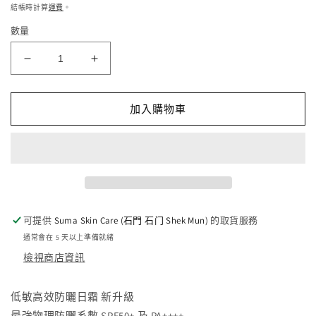
價
檔
結帳時計算
運費
。
案
數量
2
1
低
低
敏
敏
高
高
加入購物車
效
效
防
防
曬
曬
日
日
霜
霜
-
-
可提供
Suma Skin Care (石門 石门 Shek Mun)
的取貨服務
補
補
通常會在 5 天以上準備就緒
濕
濕
檢視商店資訊
配
配
方
方
低敏高效防曬日霜 新升級
50ml
50ml
最強物理防曬系數 SPF50+ 及 PA++++