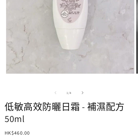
在
強
制
/
1
/
4
回
應
低敏高效防曬日霜 - 補濕配方
中
開
50ml
啟
多
媒
定
HK$460.00
體