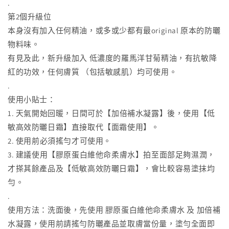
.
第2個升級位
本身沒有加入任何精油，或多或少都有最original 原本的防曬
物料味。
有見及此，新升級加入 低濃度的羅馬洋甘菊精油，有抗敏降
紅的功效，任何膚質 （包括敏感肌）均可使用。
.
使用小貼士：
1. 天氣開始回暖，日間可於【加倍補水凝露】後，使用【低
敏高效防曬日霜】直接取代【面霜使用】。
2. 使用前必須搖勻才可使用。
3. 建議使用【膠原蛋白維他命柔膚水】拍至面部足夠濕潤，
才搽其餘產品及【低敏高效防曬日霜】，會比較容易塗抹均
勻。
.
使用方法：洗面後，先使用 膠原蛋白維他命柔膚水 及 加倍補
水凝露，使用前請搖勻防曬產品並取膚當份量，塗勻全面即