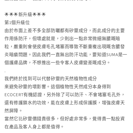
🌟🌟🌟新升級🌟🌟🌟
第1個升級位
由於市面上差不多全部防曬都有矽靈成分，而此成分的主要
作用係防汗，但壞處就是，少則出一點非常微細無膿嘅暗
粒，嚴重則會使皮膚毛孔堵塞而導致不斷重複出現嘅含膿發
炎暗瘡問題。因此我們一直無出防汗功能，要知道SUMA是一
個護膚品牌，不想推出一些令客人皮膚變差嘅成分。
.
我們終於找到可以代替矽靈的天然植物性成分
來避免矽靈的壞影響。這個植物性天然成分本身得到
ECOCERT有機認證，另外除了可以防汗、不會堵塞毛孔外，
還有修護鎖水的功效，能在皮膚上形成保護膜，增強皮膚天
然屏障。
當然它比矽靈價錢貴很多，但好處非常多，覺得貴一點投資
在產品及客人身上都是值得。