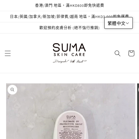
跳至內
香港/澳門 地區，滿HKD800即免快遞費
容
日本/英國/加拿大/新加坡/菲律賓/越南 地區，滿HKD3,000即免運費
繁體中文
歡迎預約皮膚分析 (絕不強行推銷)
購
物
車
略過產
品資訊