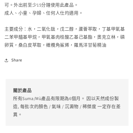
可。外出前至少15分鐘使用此產品。
成人、小童、孕婦、任何人仕均適用。
主要成分：水，二氧化鈦，戊二醇，蘆薈萃取，丁基甲氧基
二苯甲醯基甲烷，甲氧基肉桂酸乙基己基酯，奧克立林，磷
卵質，桑白皮萃取，橄欖角鯊烯，羅馬洋甘菊精油
Share
關於產品
所有Suma/Mù產品有限期為6個月。 因以天然成份製
造, 每批次的顏色 / 氣味 / 沉澱物 / 稀傑度 一定存在差
異。