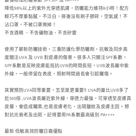
數
數
降低98%以上的紫外光穿透肌膚，防曬能力維持8小時！配方
量
量
輕巧不厚重黏膩，不泛白，搽後沒有刷子膠碎，空氣感！不
減
增
少
加
沾口罩，不被口罩擦掉！
不含酒精 、不含礦物油、不含矽靈
使用了嶄新防曬技術，三重防護化學防曬劑，抗敏及同步高
度關注UVA 及 UVB 對皮膚的傷害。很多人只關注SPF系數，
SPF系數是反映皮膚能抵抗UVB的時間長短，UVB波長屬中紫
外線，一般停留在表皮，照射時間過長會引起曬傷。
其實預防UVA同等重要，怎至是更重要‼️ UVA的量比UVB多了
近500倍 ,UVA波長屬近紫外線，穿透力最強，可穿透至皮膚真
皮層，會造成曬黑,也是皮膚老化、出現皺紋及皮膚主因。想
對抗光衰老及出斑，記得要用PA系數最高級別 PA++++
最新 低敏高效防曬日霜優點